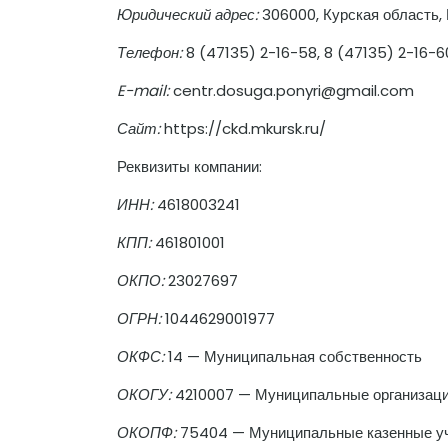
Юридический адрес:
306000, Курская область, П
Телефон:
8 (47135) 2-16-58, 8 (47135) 2-16-6
E-mail:
centr.dosuga.ponyri@gmail.com
Сайт:
https://ckd.mkursk.ru/
Реквизиты компании:
ИНН:
4618003241
КПП:
461801001
ОКПО:
23027697
ОГРН:
1044629001977
ОКФС:
14 — Муниципальная собственность
ОКОГУ:
4210007 — Муниципальные организац
ОКОПФ:
75404 — Муниципальные казенные у