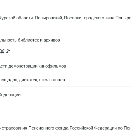
урской области, Поныровский, Поселки городского типа Поныро
ельность библиотек и архивов
Д 2:
асти демонстрации кинофильмов
лощадок, дискотек, школ танцев
Федерации:
 страхования Пенсионного фонда Российской Федерации по Пон