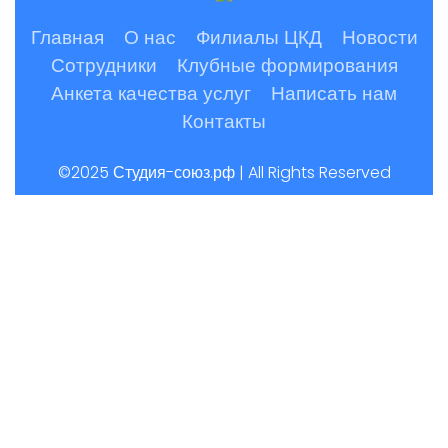
Главная
О нас
Филиалы ЦКД
Новости
Сотрудники
Клубные формирования
Анкета качества услуг
Написать нам
Контакты
©2025 Студия-союз.рф | All Rights Reserved